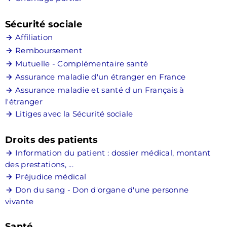
associations
Sécurité sociale
bibliothèque
Affiliation
équipements sportifs
Remboursement
patrimoine
Mutuelle - Complémentaire santé
salles communales
Assurance maladie d'un étranger en France
un jardin à
landrévarzec
Assurance maladie et santé d'un Français à
l'étranger
Litiges avec la Sécurité sociale
agence postale
communale
Droits des patients
services publics
Information du patient : dossier médical, montant
urbanisme / travaux
des prestations, ...
zones d'accélération
enr
Préjudice médical
Don du sang - Don d'organe d'une personne
vivante
Santé