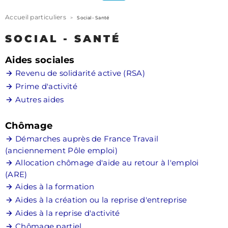
Accueil particuliers
>
Social - Santé
SOCIAL - SANTÉ
conseil municipal
finances de la
Aides sociales
commune
Revenu de solidarité active (RSA)
marchés publics
publications &
Prime d'activité
communication
Autres aides
tarifs municipaux
Chômage
Démarches auprès de France Travail
actualités de la
commune
(anciennement Pôle emploi)
économie
Allocation chômage d'aide au retour à l'emploi
environnement
(ARE)
jeunesse & famille
Aides à la formation
landrévarzec : histoire
Aides à la création ou la reprise d'entreprise
et présent
Aides à la reprise d'activité
Chômage partiel