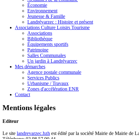
Économie
Environnement
Jeunesse & Famille
Landrévarzec : Histoire et présent
Associations Culture Loisirs Tourisme
Associations
Bibliothèque
Équipements sportifs
Patrimoine
Salles Communales
Un jardin à Landrévarzec
Mes démarches
Agence postale communale
Services Publics
Urbanisme / Travaux
Zones d'accélération ENR
Contact
Mentions légales
Editeur
Le site
landrevarzec.bzh
est édité par la société Mairie de Mairie de 
Téléphone: 02 98 57 90 44