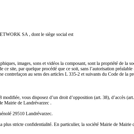
TWORK SA , dont le siège social est
graphiques, images, sons et vidéos la composant, sont la propriété de la 
 de ce site, par quelque procédé que ce soit, sans l’autorisation préalabl
 une contrefaçon au sens des articles L 335-2 et suivants du Code de la pro
modifiée, vous disposez d’un droit d’opposition (art. 38), d’accès (art.
de Mairie de Landrévarzec .
-Guénolé 29510 Landrévarzec.
la plus stricte confidentialité. En particulier, la société Mairie de Mair